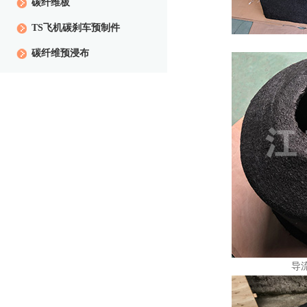
碳纤维板
TS飞机碳刹车预制件
碳纤维预浸布
导